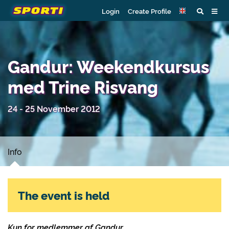
Login
Create Profile
Gandur: Weekendkursus
med Trine Risvang
24 - 25 November 2012
Info
The event is held
Kun for medlemmer af Gandur