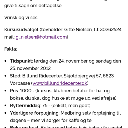
give tilsagn om deltagelse.
Vrinsk og vi ses,
Kursusudvalget (tovholder: Gitte Nielsen, tlf. 30262524,
mail:
g_nielsen@hotmail.com
)
Fakta:
Tidspunkt
: lørdag den 24. november og søndag den
25. november 2012.
Sted
: Billund Ridecenter, Skjoldbjergvej 57, 6623
Vorbasse (
www.billundridecenter.dk
)
Pris
: 1000,- (kursus; klubben betaler for hal og
bokse, du skal dog huske at muge ud ved afrejse)
Ryttermiddag
: 75,- (enkelt, men godt)
Yderligere forplejning
: Medbring selv forplejning til
dagene – men vi sørger for kaffe og te.
Boks og hest
: Bokse med halm, hvis behov for andet,