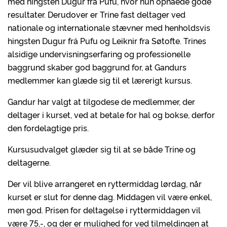
med hingsten Dugur frá Pufu, hvor hun opnåede gode
resultater. Derudover er Trine fast deltager ved
nationale og internationale stævner med henholdsvis
hingsten Dugur frá Pufu og Leiknir fra Søtofte. Trines
alsidige undervisningserfaring og professionelle
baggrund skaber god baggrund for, at Gandurs
medlemmer kan glæde sig til et lærerigt kursus.
Gandur har valgt at tilgodese de medlemmer, der
deltager i kurset, ved at betale for hal og bokse, derfor
den fordelagtige pris.
Kursusudvalget glæder sig til at se både Trine og
deltagerne.
Der vil blive arrangeret en ryttermiddag lørdag, når
kurset er slut for denne dag. Middagen vil være enkel,
men god. Prisen for deltagelse i ryttermiddagen vil
være 75,-, og der er mulighed for ved tilmeldingen at