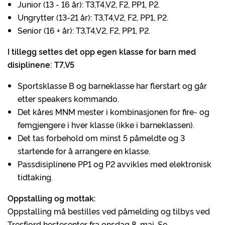
Junior (13 - 16 år): T3,T4,V2, F2, PP1, P2.
Ungrytter (13-21 år): T3,T4,V2, F2, PP1, P2.
Senior (16 + år): T3,T4,V2, F2, PP1, P2.
I tillegg settes det opp egen klasse for barn med
disiplinene: T7,V5
Sportsklasse B og barneklasse har flerstart og går
etter speakers kommando.
Det kåres MNM mester i kombinasjonen for fire- og
femgjengere i hver klasse (ikke i barneklassen).
Det tas forbehold om minst 5 påmeldte og 3
startende for å arrangere en klasse.
Passdisiplinene PP1 og P2 avvikles med elektronisk
tidtaking.
Oppstalling og mottak:
Oppstalling må bestilles ved påmelding og tilbys ved
Tresfjord hestesenter fra onsdag 8. mai. Se