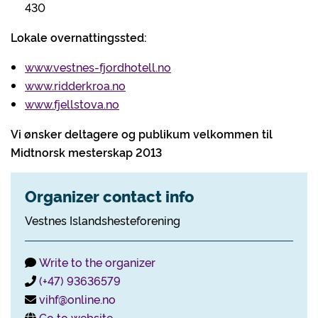
430
Lokale overnattingssted:
www.vestnes-fjordhotell.no
www.ridderkroa.no
www.fjellstova.no
Vi ønsker deltagere og publikum velkommen til
Midtnorsk mesterskap 2013
Organizer contact info
Vestnes Islandshesteforening
Write to the organizer
(+47) 93636579
vihf@online.no
Go to website