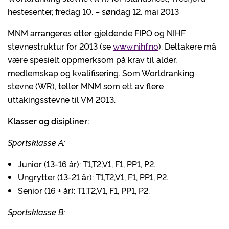
hestesenter, fredag 10. – søndag 12. mai 2013
MNM arrangeres etter gjeldende FIPO og NIHF
stevnestruktur for 2013 (se
www.nihf.no
). Deltakere må
være spesielt oppmerksom på krav til alder,
medlemskap og kvalifisering. Som Worldranking
stevne (WR), teller MNM som ett av flere
uttakingsstevne til VM 2013.
Klasser og disipliner:
Sportsklasse A:
Junior (13-16 år): T1,T2,V1, F1, PP1, P2.
Ungrytter (13-21 år): T1,T2,V1, F1, PP1, P2.
Senior (16 + år): T1,T2,V1, F1, PP1, P2.
Sportsklasse B: