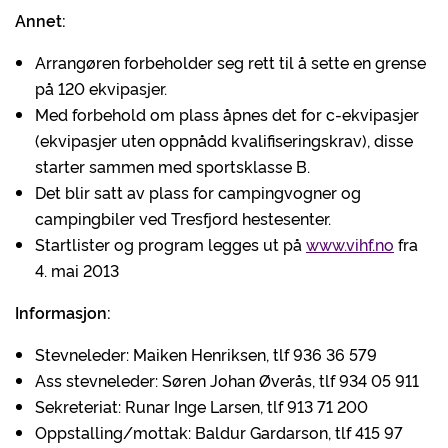
Annet:
Arrangøren forbeholder seg rett til å sette en grense
på 120 ekvipasjer.
Med forbehold om plass åpnes det for c-ekvipasjer
(ekvipasjer uten oppnådd kvalifiseringskrav), disse
starter sammen med sportsklasse B.
Det blir satt av plass for campingvogner og
campingbiler ved Tresfjord hestesenter.
Startlister og program legges ut på
www.vihf.no
fra
4. mai 2013
Informasjon:
Stevneleder: Maiken Henriksen, tlf 936 36 579
Ass stevneleder: Søren Johan Øverås, tlf 934 05 911
Sekreteriat: Runar Inge Larsen, tlf 913 71 200
Oppstalling/mottak: Baldur Gardarson, tlf 415 97