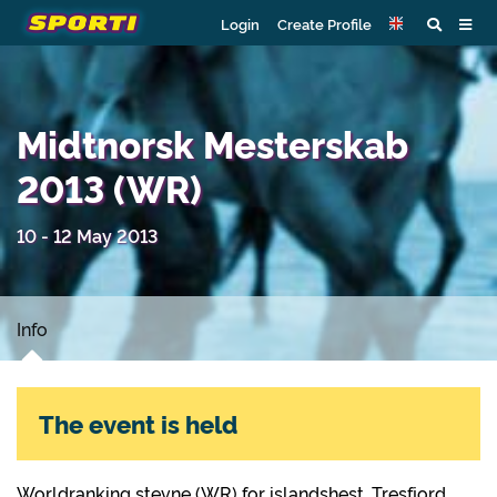
Login
Create Profile
Midtnorsk Mesterskab
2013 (WR)
10 - 12 May 2013
Info
The event is held
Worldranking stevne (WR) for islandshest, Tresfjord