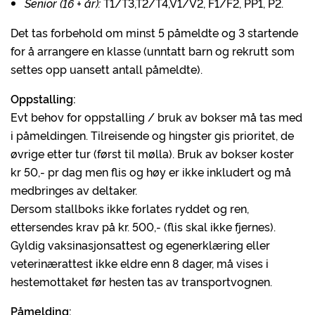
Senior (16 + år):
T1/T3,T2/T4,V1/V2, F1/F2, PP1, P2.
Det tas forbehold om minst 5 påmeldte og 3 startende
for å arrangere en klasse (unntatt barn og rekrutt som
settes opp uansett antall påmeldte).
Oppstalling:
Evt behov for oppstalling / bruk av bokser må tas med
i påmeldingen. Tilreisende og hingster gis prioritet, de
øvrige etter tur (først til mølla). Bruk av bokser koster
kr 50,- pr dag men flis og høy er ikke inkludert og må
medbringes av deltaker.
Dersom stallboks ikke forlates ryddet og ren,
ettersendes krav på kr. 500,- (flis skal ikke fjernes).
Gyldig vaksinasjonsattest og egenerklæring eller
veterinærattest ikke eldre enn 8 dager, må vises i
hestemottaket før hesten tas av transportvognen.
Påmelding: