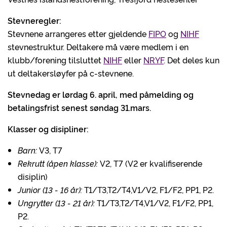
Stevneregler:
Stevnene arrangeres etter gjeldende
FIPO
og
NIHF
stevnestruktur. Deltakere må være medlem i en
klubb/forening tilsluttet
NIHF
eller
NRYF
. Det deles kun
ut deltakersløyfer på c-stevnene.
Stevnedag er lørdag 6. april, med påmelding og
betalingsfrist senest søndag 31.mars.
Klasser og disipliner:
Barn:
V3, T7
Rekrutt (åpen klasse):
V2, T7 (V2 er kvalifiserende
disiplin)
Junior (13 - 16 år):
T1/T3,T2/T4,V1/V2, F1/F2, PP1, P2.
Ungrytter (13 - 21 år):
T1/T3,T2/T4,V1/V2, F1/F2, PP1,
P2.