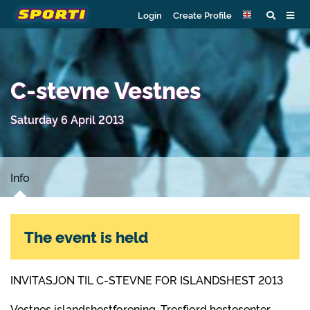
Login
Create Profile
C-stevne Vestnes
Saturday 6 April 2013
Info
The event is held
INVITASJON TIL C-STEVNE FOR ISLANDSHEST 2013
Vestnes islandshestforening, Tresfjord hestesenter