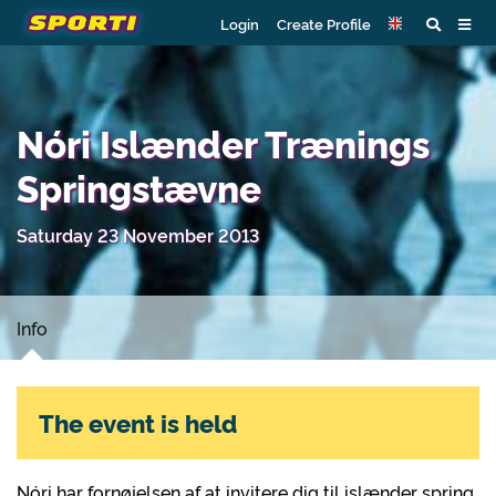
Login
Create Profile
Nóri Islænder Trænings
Springstævne
Saturday 23 November 2013
Info
The event is held
Nóri har fornøjelsen af at invitere dig til islænder spring