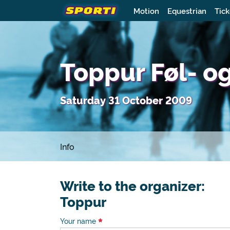
Motion
Equestrian
Tick
Toppur Føl- o
Saturday 31 October 2009
Info
Write to the organizer:
Toppur
Your name