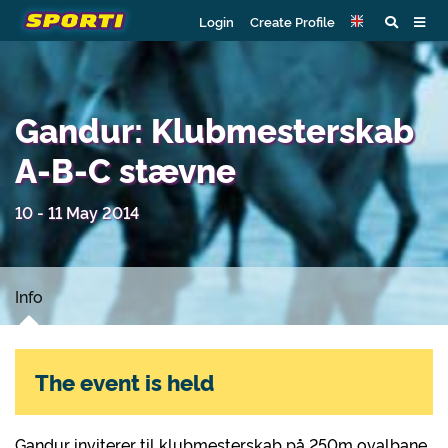
Login
Create Profile
Gandur: Klubmesterskab
A-B-C stævne
10 - 11 May 2014
Info
The event is held
Gandur inviterer til klubmesterskab på 250m ovalbane