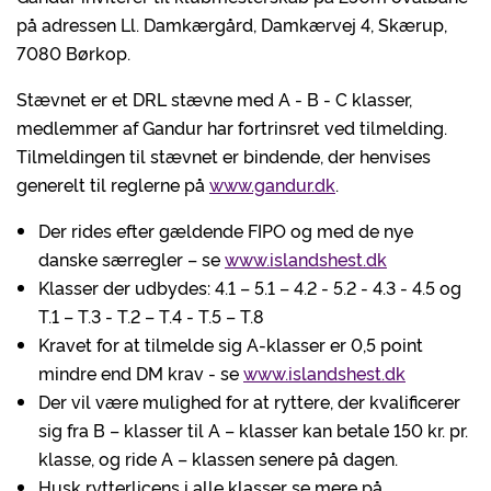
på adressen Ll. Damkærgård, Damkærvej 4, Skærup,
7080 Børkop.
Stævnet er et DRL stævne med A - B - C klasser,
medlemmer af Gandur har fortrinsret ved tilmelding.
Tilmeldingen til stævnet er bindende, der henvises
generelt til reglerne på
www.gandur.dk
.
Der rides efter gældende FIPO og med de nye
danske særregler – se
www.islandshest.dk
Klasser der udbydes: 4.1 – 5.1 – 4.2 - 5.2 - 4.3 - 4.5 og
T.1 – T.3 - T.2 – T.4 - T.5 – T.8
Kravet for at tilmelde sig A-klasser er 0,5 point
mindre end DM krav - se
www.islandshest.dk
Der vil være mulighed for at ryttere, der kvalificerer
sig fra B – klasser til A – klasser kan betale 150 kr. pr.
klasse, og ride A – klassen senere på dagen.
Husk rytterlicens i alle klasser se mere på