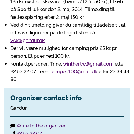
125 kr. excl. drikkevarer (børn u/12 år 50 kr.), tilkøb
på Sporti lukker den 2. maj 2014. Tilmelding til
fællesspisning efter 2. maj 150 kr.
Ved din tilmelding giver du samtidig tilladelse til at
dit navn figurerer på deltagerlisten på
www.gandur.dk
Der vil være mulighed for camping pris 25 kr. pr.
person. El pr. enhed 100 kr.
Kontaktpersoner: Trine:
winther.tw@gmail.com
eller
22 53 22 07 Lene:
leneped100@mail.dk
eller 23 39 48
86
Organizer contact info
Gandur
Write to the organizer
22 53 22 07