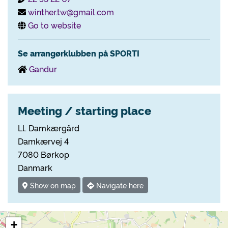
winther.tw@gmail.com
Go to website
Se arrangørklubben på SPORTI
Gandur
Meeting / starting place
Ll. Damkærgård
Damkærvej 4
7080 Børkop
Danmark
Show on map
Navigate here
+