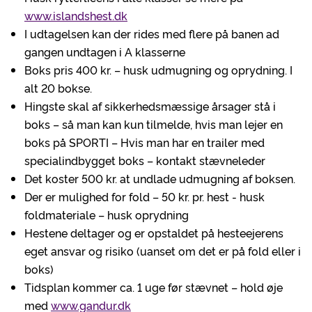
www.islandshest.dk
I udtagelsen kan der rides med flere på banen ad
gangen undtagen i A klasserne
Boks pris 400 kr. – husk udmugning og oprydning. I
alt 20 bokse.
Hingste skal af sikkerhedsmæssige årsager stå i
boks – så man kan kun tilmelde, hvis man lejer en
boks på SPORTI – Hvis man har en trailer med
specialindbygget boks – kontakt stævneleder
Det koster 500 kr. at undlade udmugning af boksen.
Der er mulighed for fold – 50 kr. pr. hest - husk
foldmateriale – husk oprydning
Hestene deltager og er opstaldet på hesteejerens
eget ansvar og risiko (uanset om det er på fold eller i
boks)
Tidsplan kommer ca. 1 uge før stævnet – hold øje
med
www.gandur.dk