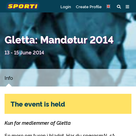
Login
Create Profile
Gletta: Mandøtur 2014
13 - 15 June 2014
Info
The event is held
Kun for medlemmer af Gletta
Se mere om turen i bladet. Har du spørgsmål, så