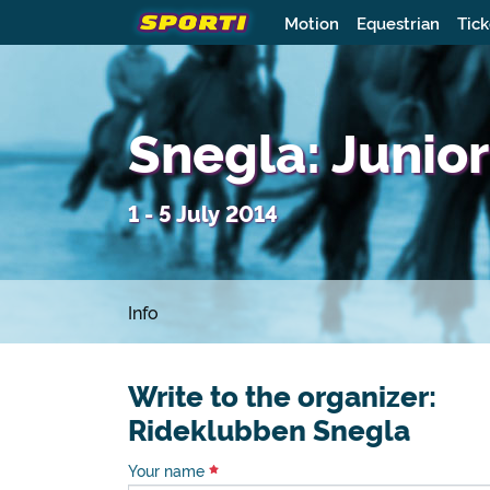
Motion
Equestrian
Tick
Snegla: Junior
1 - 5 July 2014
Info
Write to the organizer:
Rideklubben Snegla
Your name