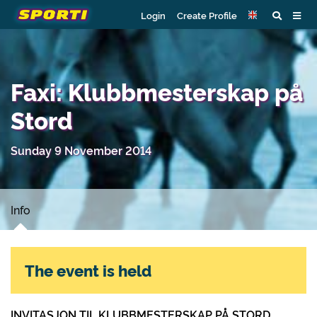
Login
Create Profile
Faxi: Klubbmesterskap på
Stord
Sunday 9 November 2014
Info
The event is held
INVITASJON TIL KLUBBMESTERSKAP PÅ STORD