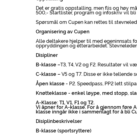
Det er gratis oppstalling, men flis og høy m
500,- Startlister, program og infoskriv vil bl
Spørsmål om Cupen kan rettes til stevneleder
Organisering av Cupen
Alle deltakere hjelper til med egeninnsats for
oppryddingen og etterarbeidet. Stevneleder
Disipliner
B-klasse –
T3, T4, V2 og F2. Resultater vil væ
C-klasse –
V5 og T7. Disse er ikke tellende s
Åpen klasse -
P2. Speedpass, PP2 lett stilp
Knøtteklasse -
enkel løype, med stopp, slalom
A-Klasse: T1, V1, F1 og T2.
Vi åpner for A-klasse. For å gjennom føre
klasse inngår ikke i sammenlagt for å bli 
Disiplinbeskrivelser
B-klasse (sportsryttere)