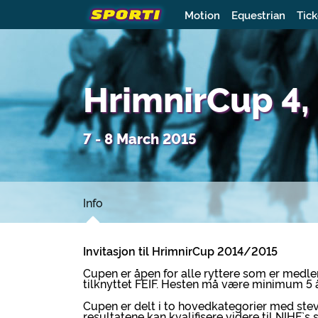
Motion
Equestrian
Tick
HrimnirCup 4,
7 - 8 March 2015
Info
Invitasjon til HrimnirCup 2014/2015
Cupen er åpen for alle ryttere som er medle
tilknyttet FEIF. Hesten må være minimum 5 
Cupen er delt i to hovedkategorier med stevn
resultatene kan kvalifisere videre til NIHF`s