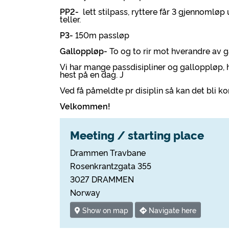
PP2-
lett stilpass, ryttere får 3 gjennomlø
teller.
P3-
150m passløp
Galloppløp-
To og to rir mot hverandre av g
Vi har mange passdisipliner og galloppløp, 
hest på en dag. J
Ved få påmeldte pr disiplin så kan det bli ko
Velkommen!
Meeting / starting place
Drammen Travbane
Rosenkrantzgata 355
3027 DRAMMEN
Norway
Show on map
Navigate here