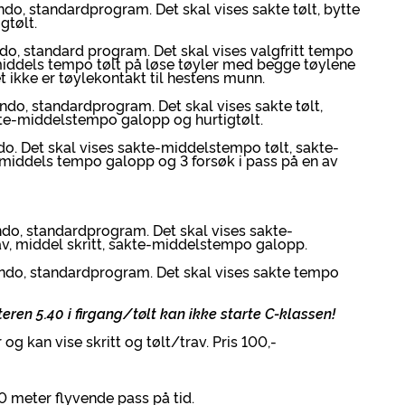
o, standardprogram. Det skal vises sakte tølt, bytte
gtølt.
o, standard program. Det skal vises valgfritt tempo
l middels tempo tølt på løse tøyler med begge tøylene
et ikke er tøylekontakt til hestens munn.
do, standardprogram. Det skal vises sakte tølt,
kte-middelstempo galopp og hurtigtølt.
o. Det skal vises sakte-middelstempo tølt, sakte-
l middels tempo galopp og 3 forsøk i pass på en av
do, standardprogram. Det skal vises sakte-
v, middel skritt, sakte-middelstempo galopp.
ndo, standardprogram. Det skal vises sakte tempo
ren 5.40 i firgang/tølt kan ikke starte C-klassen!
og kan vise skritt og tølt/trav. Pris 100,-
 meter flyvende pass på tid.