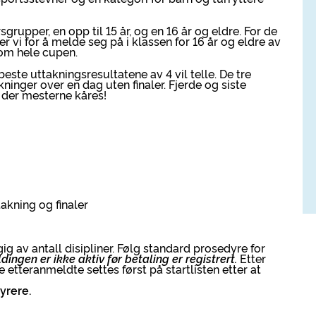
rupper, en opp til 15 år, og en 16 år og eldre. For de
r vi for å melde seg på i klassen for 16 år og eldre av
nom hele cupen.
ste uttakningsresultatene av 4 vil telle. De tre
ninger over en dag uten finaler. Fjerde og siste
 der mesterne kåres!
akning og finaler
ig av antall disipliner. Følg standard prosedyre for
ingen er ikke aktiv før betaling er registrert.
Etter
etteranmeldte settes først på startlisten etter at
dyrere.