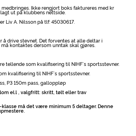
å medbringes. Ikke rengjort boks faktureres med kr
i lagt ut på klubbens nettside.
 Liv A. Nilsson på tlf: 45030617.
 å drive stevnet. Det forventes at alle deltar i
 må kontaktes dersom unntak skal gjøres.
re tellende som kvalifisering til NIHF`s sportsstevner.
om kvalifisering til NIHF`s sportsstevner.
ass, P3 150m pass, galloppløp
 el.l , valgfritt: skritt, tølt eller trav
 A-klasse må det være minimum 5 deltager. Denne
Cupmestere.