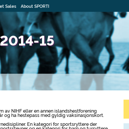
et Sales
About SPORTI
 2014-15
m av NIHF eller en annen islandshestforening
år og ha hestepass med gyldig vaksinasjonskort.
edisipliner. En kategori for sportsryttere der
 sportsstevner og en kategori for barn og turryttere