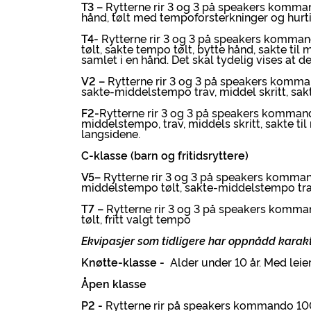
T3 –
Rytterne rir 3 og 3 på speakers kommand
hånd, tølt med tempoforsterkninger og hurti
T4-
Rytterne rir 3 og 3 på speakers kommand
tølt, sakte tempo tølt, bytte hånd, sakte ti
samlet i en hånd. Det skal tydelig vises at d
V2 –
Rytterne rir 3 og 3 på speakers komman
sakte-middelstempo trav, middel skritt, sa
F2-
Rytterne rir 3 og 3 på speakers kommand
middelstempo, trav, middels skritt, sakte ti
langsidene.
C-klasse (barn og fritidsryttere)
V5–
Rytterne rir 3 og 3 på speakers komman
middelstempo tølt, sakte-middelstempo tra
T7 –
Rytterne rir 3 og 3 på speakers komma
tølt, fritt valgt tempo
Ekvipasjer som tidligere har oppnådd karakte
Knøtte-klasse -
Alder under 10 år. Med leier 
Åpen klasse
P2 -
Rytterne rir på speakers kommando 100