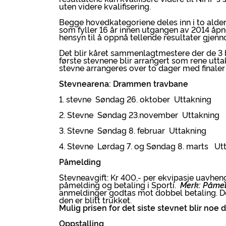
uten videre kvalifisering.
Begge hovedkategoriene deles inn i to aldersg
som fyller 16 år innen utgangen av 2014 åpne
hensyn til å oppnå tellende resultater gjen
Det blir kåret sammenlagtmestere der de 3 be
første stevnene blir arrangert som rene uttak
stevne arrangeres over to dager med finaler
Stevnearena: Drammen travbane
1. stevne Søndag 26. oktober Uttakning
2. Stevne Søndag 23.november Uttakning
3. Stevne Søndag 8. februar Uttakning
4. Stevne Lørdag 7. og Søndag 8. marts Utt
Påmelding
Stevneavgift: Kr 400,- per ekvipasje uavheng
påmelding og betaling i Sporti.
Merk: Påmeld
anmeldinger godtas mot dobbel betaling. De 
den er blitt trukket.
Mulig prisen for det siste stevnet blir noe 
Oppstalling