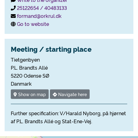
25122654 / 40483133
formand@orkrul.dk
Go to website
Meeting / starting place
Tietgenbyen
P.L. Brandts Allé
5220 Odense SØ
Danmark
Show on map
Navigate here
Further specification: V/Harald Nyborg, på hjørnet
af P.L. Brandts Allé og Stat-Ene-Vej.