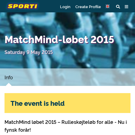
Login
Create Profile
MatchMind-løbet 2015
Saturday 9 May 2015
Info
The event is held
MatchMind løbet 2015 – Rulleskøjteløb for alle - Nu i
fynsk forår!