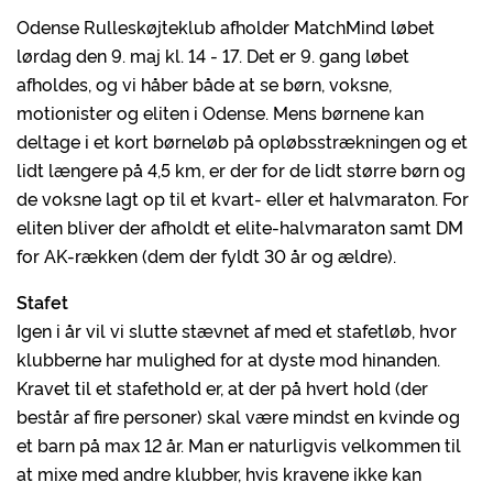
Odense Rulleskøjteklub afholder MatchMind løbet
lørdag den 9. maj kl. 14 - 17. Det er 9. gang løbet
afholdes, og vi håber både at se børn, voksne,
motionister og eliten i Odense. Mens børnene kan
deltage i et kort børneløb på opløbsstrækningen og et
lidt længere på 4,5 km, er der for de lidt større børn og
de voksne lagt op til et kvart- eller et halvmaraton. For
eliten bliver der afholdt et elite-halvmaraton samt DM
for AK-rækken (dem der fyldt 30 år og ældre).
Stafet
Igen i år vil vi slutte stævnet af med et stafetløb, hvor
klubberne har mulighed for at dyste mod hinanden.
Kravet til et stafethold er, at der på hvert hold (der
består af fire personer) skal være mindst en kvinde og
et barn på max 12 år. Man er naturligvis velkommen til
at mixe med andre klubber, hvis kravene ikke kan