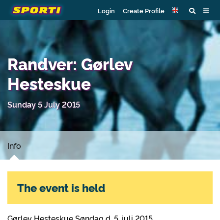
Login
Create Profile
Randver: Gørlev
Hesteskue
Sunday 5 July 2015
Info
The event is held
Gørlev Hesteskue Søndag d. 5. juli 2015.