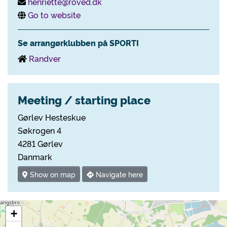
henriette@roved.dk
Go to website
Se arrangørklubben på SPORTI
Randver
Meeting / starting place
Gørlev Hesteskue
Søkrogen 4
4281 Gørlev
Danmark
Show on map
Navigate here
+