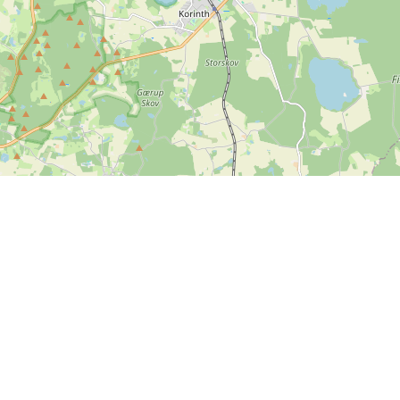
Contact us
SPORTI I/S
VAT no. DK31140439
Bygmarksvej 6
DK-2605 Brøndby
Copyright
© 2026 SPORTI
Phone:
+45 20 71 73 84
Email:
info@sporti.dk