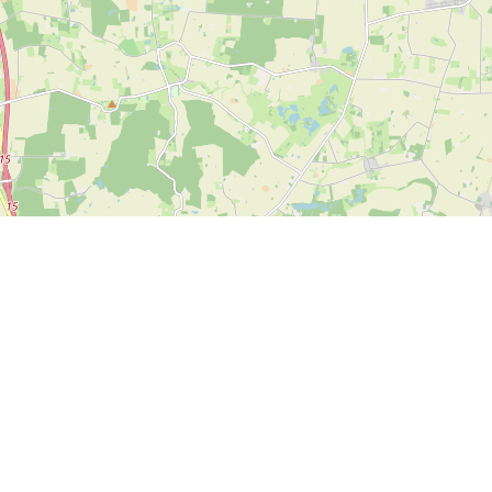
Leaflet
| ©
OpenStreetMap contributors
ve payment options can be used on SPORTI.