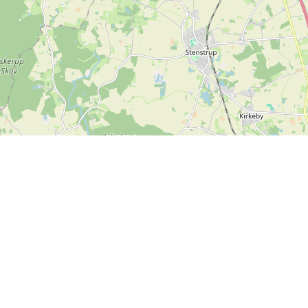
Info
Feedback
Terms and conditions
Is there something we can
Privacy policy
improve on SPORTI?
Help
Send your feedback
Abo