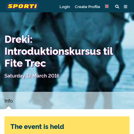
Login
Create Profile
Dreki:
Introduktionskursus til
Fite Trec
Saturday 12 March 2016
Info
The event is held