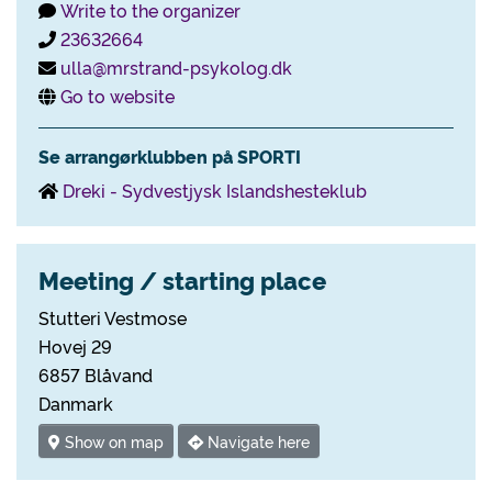
Write to the organizer
23632664
ulla@mrstrand-psykolog.dk
Go to website
Se arrangørklubben på SPORTI
Dreki - Sydvestjysk Islandshesteklub
Meeting / starting place
Stutteri Vestmose
Hovej 29
6857 Blåvand
Danmark
Show on map
Navigate here