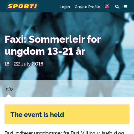
Login
Create Profile
Faxi: Sommerleir for
ungdom 13-21 år
18 - 22 July 2016
Info
The event is held
Faxi inviterer ungdommer fra Faxi, Villingur, Isafold og