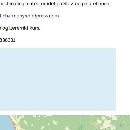
r hesten din på uteområdet på Stav, og på utebanen.
ltinharmony.wordpress.com
 og lærerrikt kurs.
5838331