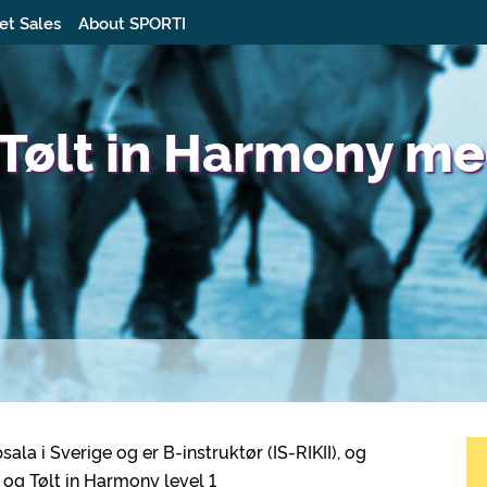
et Sales
About SPORTI
i Tølt in Harmony m
 i Sverige og er B-instruktør (IS-RIKII), og
 1 og Tølt in Harmony level 1