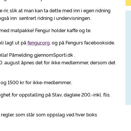
e rir, slik at man kan ta dette med inn i egen ridning
gså inn sentrert ridning i undervisningen.
a med matpakke! Fengur holder kaffe og te.
li lagt ut på
fengur.org
, og på Fengurs facebookside.
ølla! Påmelding gjennomSporti.dk .
20. august åpnes det for ikke medlemmer, dersom det
 og 1500 kr for ikke-medlemmer..
het for oppstalling på Stav, dagleie 200,-inkl. flis.
 regler, som står som oppslag ved hver boks