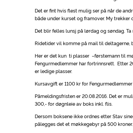
Det er fint hvis flest mulig ser på når de andr
både under kurset og framover. My trekker o
Det blir felles lunsj på lørdag og søndag. T
Ridetider vil komme på mail til deltagerne, b
Her er det kun ti plasser –førstemann til m
Fengurmedlemmer har fortrinnsrett. Etter 
er ledige plasser.
Kursavgift er 1100 kr for Fengurmedlemmer
Påmeldingsfristen er 20.08.2016. Det er mulig
300,- for døgnleie av boks inkl. flis.
Dersom boksene ikke ordnes etter Stav sine
pålegges det et møkkegebyr på 500 kroner.