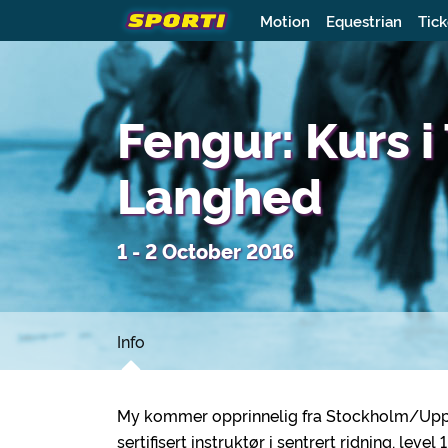
Motion
Equestrian
Tick
Fengur: Kurs 
Langhed
1 - 2 October 2016
Info
My kommer opprinnelig fra Stockholm/Uppsala
sertifisert instruktør i sentrert ridning, level