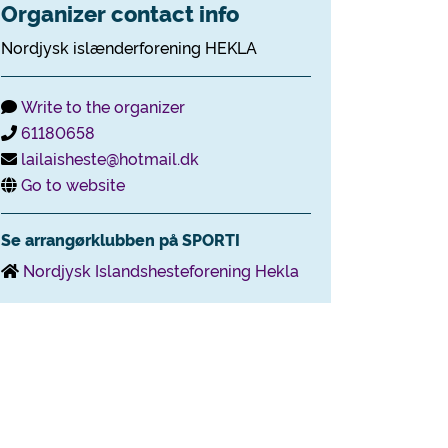
Organizer contact info
Nordjysk islænderforening HEKLA
Write to the organizer
61180658
lailaisheste@hotmail.dk
Go to website
Se arrangørklubben på SPORTI
Nordjysk Islandshesteforening Hekla