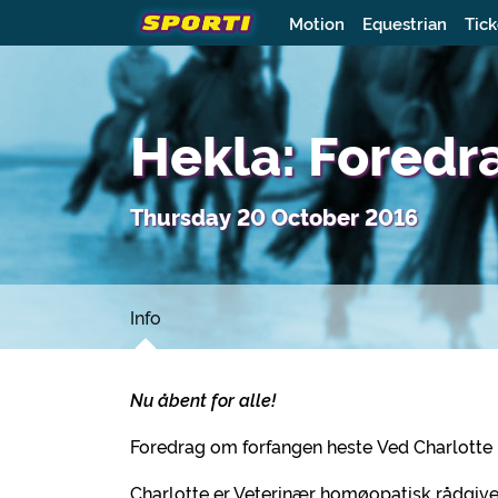
Motion
Equestrian
Tick
Hekla: Foredr
Thursday 20 October 2016
Info
Nu åbent for alle!
Foredrag om forfangen heste Ved Charlotte
Charlotte er Veterinær homøopatisk rådgive