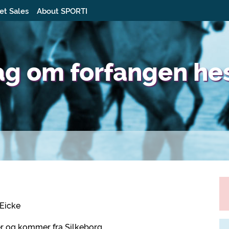
et Sales
About SPORTI
ag om forfangen he
 Eicke
r og kommer fra Silkeborg.