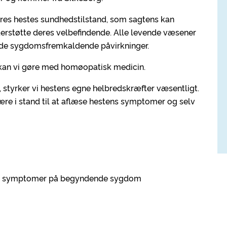
ores hestes sundhedstilstand, som sagtens kan
nderstøtte deres velbefindende. Alle levende væsener
vinde sygdomsfremkaldende påvirkninger.
 kan vi gøre med homøopatisk medicin.
styrker vi hestens egne helbredskræfter væsentligt.
t være i stand til at aflæse hestens symptomer og selv
vi symptomer på begyndende sygdom