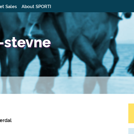
et Sales
About SPORTI
-stevne
erdal