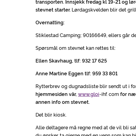
transporten.
Innsjekk fredag kl 19-21 og lø
stevnet starter.
Lørdagskvelden blir det gri
Overnatting:
Stiklestad Camping; 90166649, ellers går de
Spørsmål om stevnet kan rettes til:
Ellen Skavhaug, tlf: 932 17 625
Anne Martine Eggen tlf: 959 33 801
Rytterbrev og dugnadsliste blir sendt ut i fo
hjemmesiden vår,
www.gloi
-ihf. com
for næ
annen info om stevnet.
Det blir kiosk.
Alle deltagere må regne med at de vil bli s
du ønsker, ta gjerne med en venn som kan bi