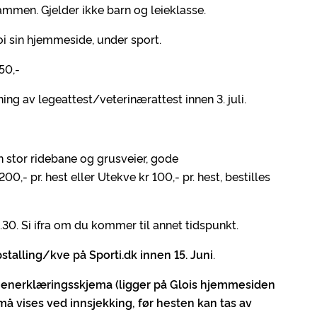
ammen. Gjelder ikke barn og leieklasse.
oi sin hjemmeside, under sport.
50,-
ng av legeattest/veterinærattest innen 3. juli.
n stor ridebane og grusveier, gode
,- pr. hest eller Utekve kr 100,- pr. hest, bestilles
.30. Si ifra om du kommer til annet tidspunkt.
stalling/kve på Sporti.dk innen 15.
Juni
.
egenerklæringsskjema (ligger på Glois hjemmesiden
må vises ved innsjekking, før hesten kan tas av