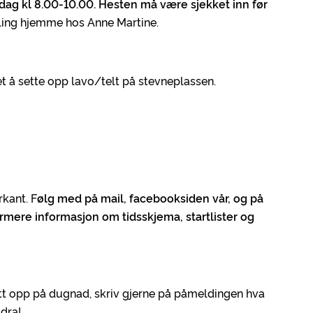
rdag kl 8.00-10.00. Hesten må være sjekket inn før
lling hjemme hos Anne Martine.
t å sette opp lavo/telt på stevneplassen.
rkant. F
ølg med på mail, facebooksiden vår, og på
rmere informasjon om tidsskjema, startlister og
att opp på dugnad, skriv gjerne på påmeldingen hva
dra!