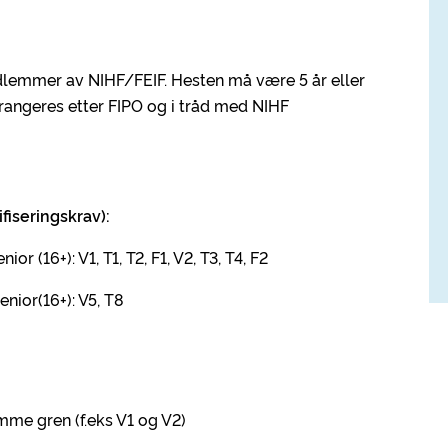
edlemmer av NIHF/FEIF. Hesten må være 5 år eller
rrangeres etter FIPO og i tråd med NIHF
fiseringskrav):
or (16+): V1, T1, T2, F1, V2, T3, T4, F2
enior(16+): V5, T8
amme gren (f.eks V1 og V2)