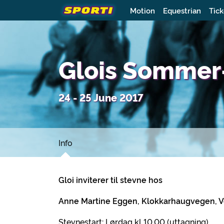
Motion
Equestrian
Tick
Glois Sommer
24 - 25 June 2017
Info
Gloi inviterer til stevne hos
Anne Martine Eggen, Klokkarhaugvegen, V
Stevnestart: Lørdag kl 10.00 (uttagning)