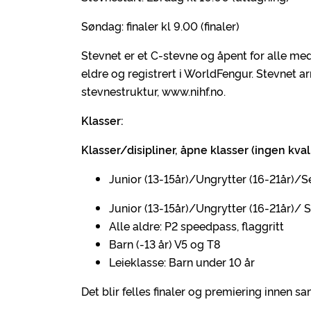
Søndag: finaler kl 9.00 (finaler)
Stevnet er et C-stevne og åpent for alle m
eldre og registrert i WorldFengur. Stevnet a
stevnestruktur, www.nihf.no.
Klasser:
Klasser/disipliner, åpne klasser (ingen kvali
Junior (13-15år)/Ungrytter (16-21år)/Seni
Junior (13-15år)/Ungrytter (16-21år)/ S
Alle aldre: P2 speedpass, flaggritt
Barn (-13 år) V5 og T8
Leieklasse: Barn under 10 år
Det blir felles finaler og premiering innen s