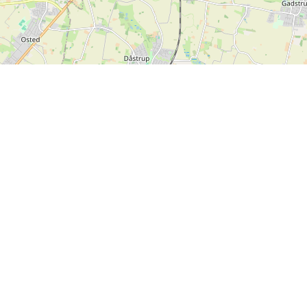
Leaflet
| ©
OpenStreetMap contributors
Contact us
SPORTI I/S
VAT no. DK31140439
Bygmarksvej 6
DK-2605 Brøndby
© 2026 SPORTI