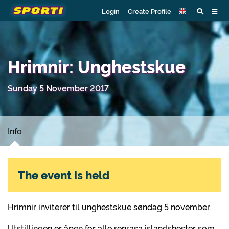
Login
Create Profile
Hrimnir: Unghestskue
Sunday 5 November 2017
Info
The event is held
Hrimnir inviterer til unghestskue søndag 5 november.
Utstillingen er åpen for alle renrasa islandshester som