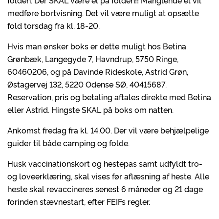
folden. Der SKAL være el på folden!! Manglende el vil
medføre bortvisning. Det vil være muligt at opsætte
fold torsdag fra kl. 18-20.
Hvis man ønsker boks er dette muligt hos Betina
Grønbæk, Langegyde 7, Havndrup, 5750 Ringe,
60460206, og på Davinde Rideskole, Astrid Grøn,
Østagervej 132, 5220 Odense SØ, 40415687.
Reservation, pris og betaling aftales direkte med Betina
eller Astrid. Hingste SKAL på boks om natten.
Ankomst fredag fra kl. 14.00. Der vil være behjælpelige
guider til både camping og folde.
Husk vaccinationskort og hestepas samt udfyldt tro-
og loveerklæring, skal vises før aflæsning af heste. Alle
heste skal revaccineres senest 6 måneder og 21 dage
forinden stævnestart, efter FEIFs regler.