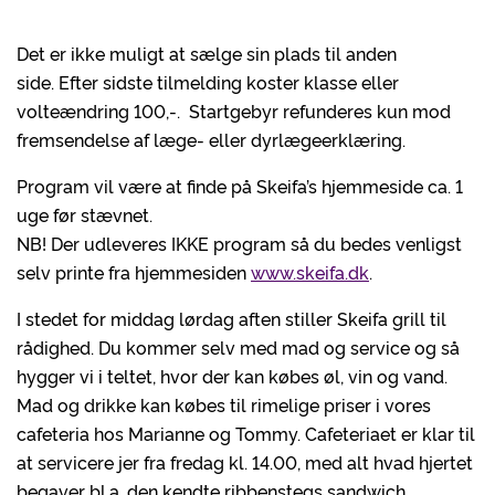
Det er ikke muligt at sælge sin plads til anden
side. Efter sidste tilmelding koster klasse eller
volteændring 100,-. Startgebyr refunderes kun mod
fremsendelse af læge- eller dyrlægeerklæring.
Program vil være at finde på Skeifa’s hjemmeside ca. 1
uge før stævnet.
NB! Der udleveres IKKE program så du bedes venligst
selv printe fra hjemmesiden
www.skeifa.dk
.
I stedet for middag lørdag aften stiller Skeifa grill til
rådighed. Du kommer selv med mad og service og så
hygger vi i teltet, hvor der kan købes øl, vin og vand.
Mad og drikke kan købes til rimelige priser i vores
cafeteria hos Marianne og Tommy. Cafeteriaet er klar til
at servicere jer fra fredag kl. 14.00, med alt hvad hjertet
begaver bl.a. den kendte ribbenstegs sandwich.