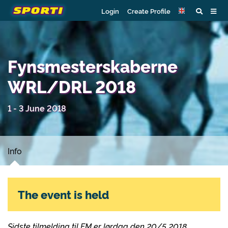
Login
Create Profile
Fynsmesterskaberne
WRL/DRL 2018
1 - 3 June 2018
Info
The event is held
Sidste tilmelding til FM er lørdag den 20/5 2018.