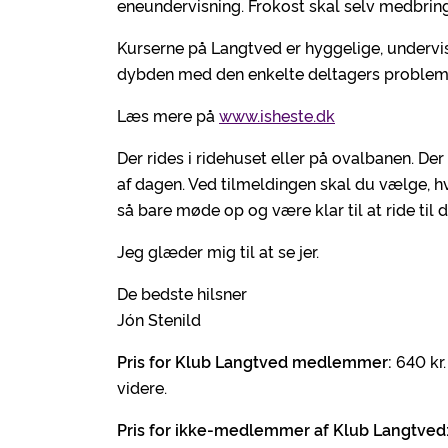
eneundervisning. Frokost skal selv medbrin
Kurserne på Langtved er hyggelige, undervisn
dybden med den enkelte deltagers problems
Læs mere på
www.isheste.dk
Der rides i ridehuset eller på ovalbanen. Der
af dagen. Ved tilmeldingen skal du vælge, hv
så bare møde op og være klar til at ride til d
Jeg glæder mig til at se jer.
De bedste hilsner
Jón Stenild
Pris for Klub Langtved medlemmer:
640 kr.
videre.
Pris for ikke-medlemmer af Klub Langtved