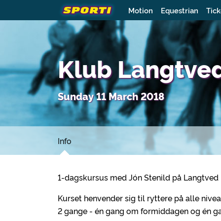
Motion
Equestrian
Tick
Klub Langtved
Sunday 11 March 2018
Info
1-dagskursus med Jón Stenild på Langtved
Kurset henvender sig til ryttere på alle nive
2 gange - én gang om formiddagen og én ga