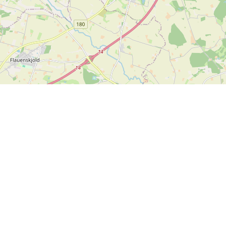
Leaflet
| ©
OpenStreetMap contributors