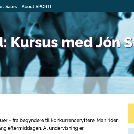
et Sales
About SPORTI
: Kursus med Jón S
auer – fra begyndere til konkurrenceryttere. Man rider
ng eftermiddagen. Al undervisning er