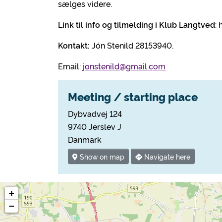
sælges videre.
Link til info og tilmelding i Klub Langtved
:
Kontakt:
Jón Stenild 28153940.
Email:
jonstenild@gmail.com
Meeting / starting place
Dybvadvej 124
9740 Jerslev J
Danmark
Show on map
Navigate here
+
−