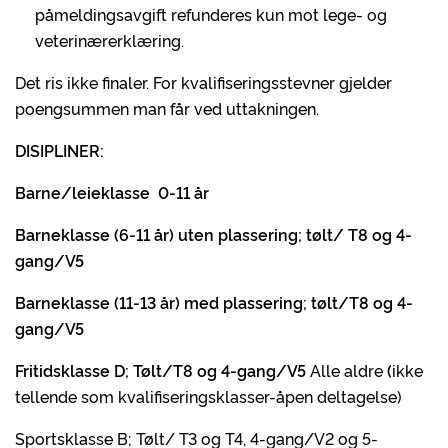
påmeldingsavgift refunderes kun mot lege- og
veterinærerklæring.
Det ris ikke finaler. For kvalifiseringsstevner gjelder
poengsummen man får ved uttakningen.
DISIPLINER:
Barne/leieklasse 0-11 år
Barneklasse (6-11 år) uten plassering; tølt/ T8 og 4-
gang/V5
Barneklasse (11-13 år) med plassering; tølt/T8 og 4-
gang/V5
Fritidsklasse D; Tølt/T8 og 4-gang/V5
Alle aldre
(
ikke
tellende som kvalifiseringsklasser-åpen deltagelse)
Sportsklasse B; Tølt/ T3 og T4, 4-gang/V2 og 5-