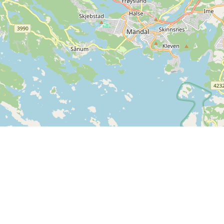
Info
Feedback
Terms and conditions
Is there something we can
Privacy policy
improve on SPORTI?