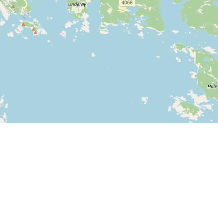
Contact us
SPORTI I/S
VAT no. DK31140439
Bygmarksvej 6