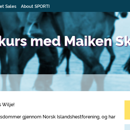
et Sales
About SPORTI
kurs med Maiken S
 Wilje!
agsdommer gjennom Norsk Islandshestforening, og har