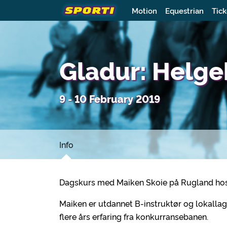
Motion
Equestrian
Tick
Gladur: Helge
9 - 10 February 2019
Info
Dagskurs med Maiken Skoie på Rugland hos
Maiken er utdannet B-instruktør og lokall
flere års erfaring fra konkurransebanen.