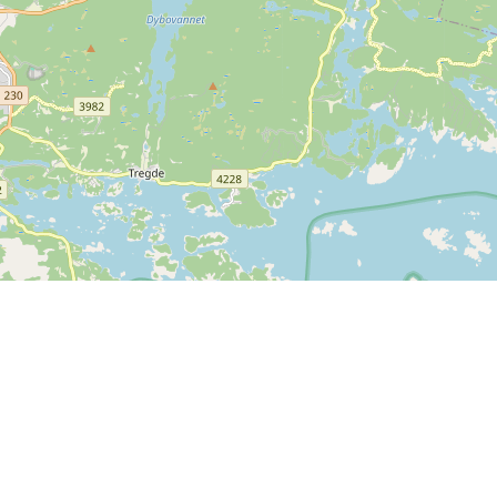
Leaflet
| ©
OpenStreetMap contributors