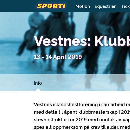
Motion
Equestrian
Tick
Vestnes: Klu
13 - 14 April 2019
Info
Vestnes islandshestforening i samarbeid 
med dette til åpent klubbmesterskap i 201
stevnestruktur for 2019
med unntak av «åp
spesielt oppmerksom på krav til alder, med