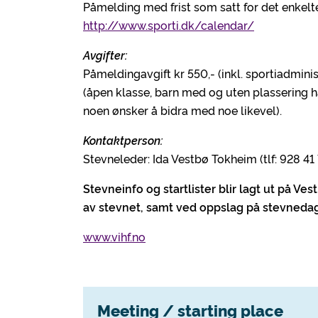
Påmelding med frist som satt for det enkel
http://www.sporti.dk/calendar/
Avgifter:
Påmeldingavgift kr 550,- (inkl. sportiadmin
(åpen klasse, barn med og uten plassering h
noen ønsker å bidra med noe likevel).
Kontaktperson:
Stevneleder: Ida Vestbø Tokheim (tlf: 928 41
Stevneinfo og startlister blir lagt ut på Ve
av stevnet, samt ved oppslag på stevneda
www.vihf.no
Meeting / starting place