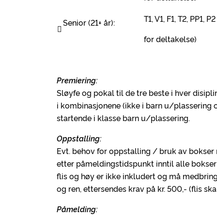
T1, V1, F1, T2, PP1, 
Senior (21+ år):

for deltakelse)
Premiering:
Sløyfe og pokal til de tre beste i hver disip
i kombinasjonene (ikke i barn u/plassering o
startende i klasse barn u/plassering.
Oppstalling:
Evt. behov for oppstalling / bruk av bokser
etter påmeldingstidspunkt inntil alle bokser
flis og høy er ikke inkludert og må medbring
og ren, ettersendes krav på kr. 500,- (flis ska
Påmelding: