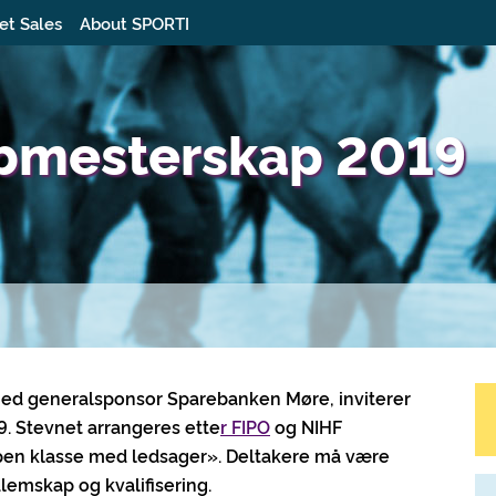
et Sales
About SPORTI
bbmesterskap 2019
med generalsponsor Sparebanken Møre, inviterer
9. Stevnet arrangeres ette
r
FIPO
og NIHF
en klasse med ledsager». Deltakere må være
lemskap og kvalifisering.