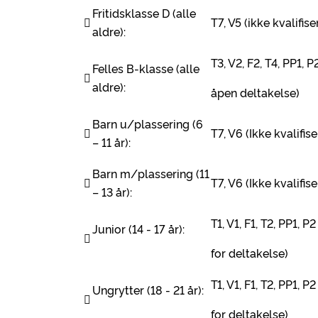
Fritidsklasse D (alle

T7, V5 (ikke kvalifi
aldre):
T3, V2, F2, T4, PP1, 
Felles B-klasse (alle

aldre):
åpen deltakelse)
Barn u/plassering (6

T7, V6 (Ikke kvalifi
– 11 år):
Barn m/plassering (11

T7, V6 (Ikke kvalifi
– 13 år):
T1, V1, F1, T2, PP1, 
Junior (14 - 17 år):

for deltakelse)
T1, V1, F1, T2, PP1, 
Ungrytter (18 - 21 år):

for deltakelse)