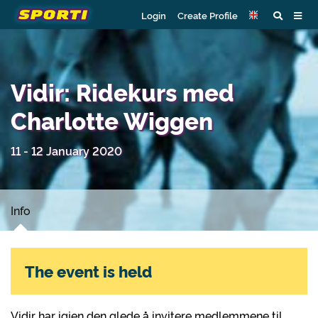
Login
Create Profile
Vidir: Ridekurs med
Charlotte Wiggen
11 - 12 January 2020
Info
The event is held
Vidir har igjen den glede å invitere medlemmene til