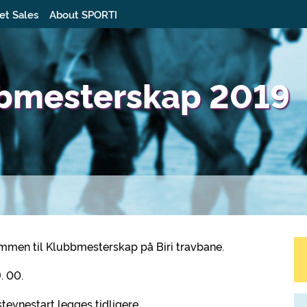
et Sales
About SPORTI
bbmesterskap 2019
ommen til Klubbmesterskap på Biri travbane.
. 00.
evnestart legges tidligere.