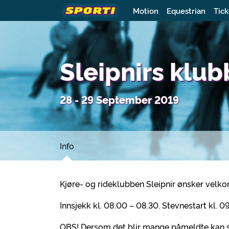
Motion
Equestrian
Tick
Sleipnirs klu
28 - 29 September 2019
Info
Kjøre- og rideklubben Sleipnir ønsker velk
Innsjekk kl. 08.00 – 08.30. Stevnestart kl. 09
OBS! Dersom det blir mange påmeldte kan st