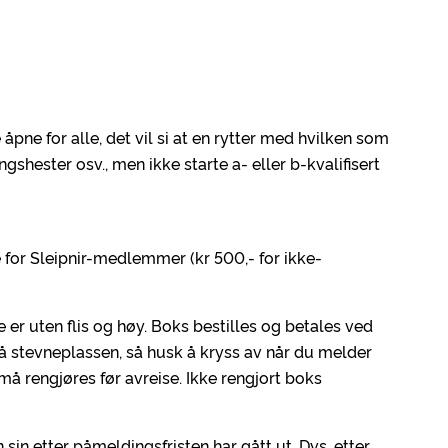
åpne for alle, det vil si at en rytter med hvilken som
ngshester osv., men ikke starte a- eller b-kvalifisert
 for Sleipnir-medlemmer (kr 500,- for ikke-
e er uten flis og høy. Boks bestilles og betales ved
å stevneplassen, så husk å kryss av når du melder
 rengjøres før avreise. Ikke rengjort boks
sin etter påmeldingsfristen har gått ut. Dvs. etter