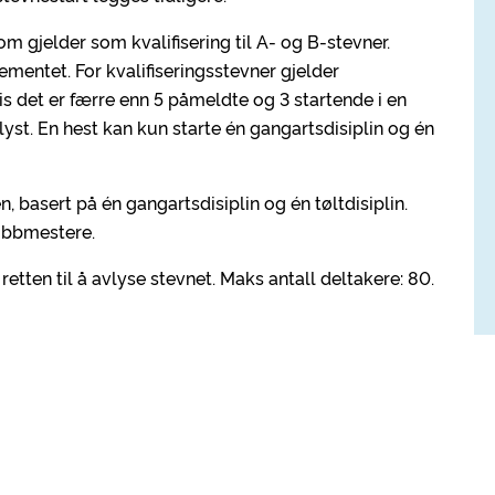
om gjelder som kvalifisering til A- og B-stevner.
lementet. For kvalifiseringsstevner gjelder
det er færre enn 5 påmeldte og 3 startende i en
lyst. En hest kan kun starte én gangartsdisiplin og én
n, basert på én gangartsdisiplin og én tøltdisiplin.
ubbmestere.
tten til å avlyse stevnet. Maks antall deltakere: 80.