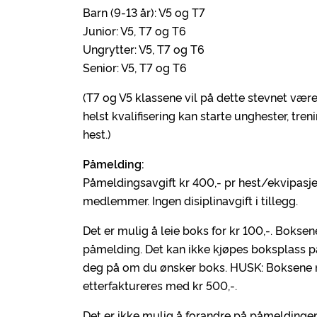
Barn (9-13 år): V5 og T7
Junior: V5, T7 og T6
Ungrytter: V5, T7 og T6
Senior: V5, T7 og T6
(T7 og V5 klassene vil på dette stevnet være 
helst kvalifisering kan starte unghester, treni
hest.)
Påmelding:
Påmeldingsavgift kr 400,- pr hest/ekvipasje
medlemmer. Ingen disiplinavgift i tillegg.
Det er mulig å leie boks for kr 100,-. Boksen
påmelding. Det kan ikke kjøpes boksplass p
deg på om du ønsker boks. HUSK: Boksene må
etterfaktureres med kr 500,-.
Det er ikke mulig å forandre på påmeldingen 