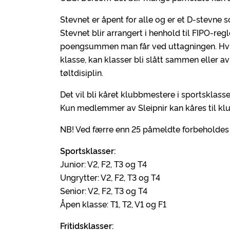
Stevnet er åpent for alle og er et D-stevne s
Stevnet blir arrangert i henhold til FIPO-reg
poengsummen man får ved uttagningen. Hvis 
klasse, kan klasser bli slått sammen eller av
tøltdisiplin.
Det vil bli kåret klubbmestere i sportsklasse
Kun medlemmer av Sleipnir kan kåres til kl
NB! Ved færre enn 25 påmeldte forbeholdes re
Sportsklasser:
Junior: V2, F2, T3 og T4
Ungrytter: V2, F2, T3 og T4
Senior: V2, F2, T3 og T4
Åpen klasse: T1, T2, V1 og F1
Fritidsklasser: