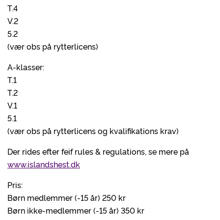
T.4
V.2
5.2
(vær obs på rytterlicens)
A-klasser:
T.1
T.2
V.1
5.1
(vær obs på rytterlicens og kvalifikations krav)
Der rides efter feif rules & regulations, se mere på
www.islandshest.dk
Pris:
Børn medlemmer (-15 år) 250 kr
Børn ikke-medlemmer (-15 år) 350 kr