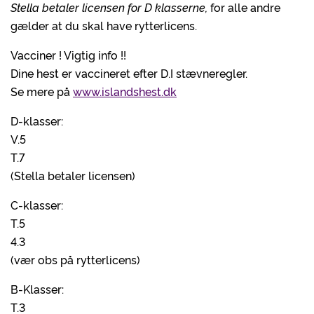
Stella betaler licensen for D klasserne
,
for alle andre
gælder at du skal have rytterlicens.
Vacciner ! Vigtig info !!
Dine hest er vaccineret efter D.I stævneregler.
Se mere på
www.islandshest.dk
D-klasser:
V.5
T.7
(Stella betaler licensen)
C-klasser:
T.5
4.3
(vær obs på rytterlicens)
B-Klasser:
T.3