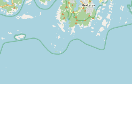
Leaflet
| ©
OpenStreetMap contributors