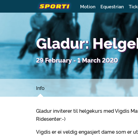
Motion
Equestrian
Tick
Gladur: Helge
29 February - 1 March 2020
Info
Gladur inviterer til helgekurs med Vigdis Ma
Ridesenter:-)
Vigdis er ei veldig engasjert dame som er utda