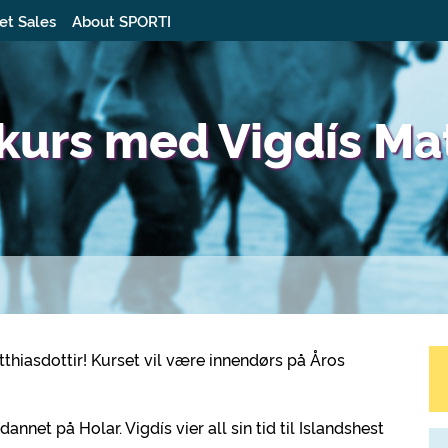
et Sales
About SPORTI
kurs med Vigdís Mat
tthiasdottir! Kurset vil være innendørs på Åros
nnet på Holar. Vigdís vier all sin tid til Islandshest