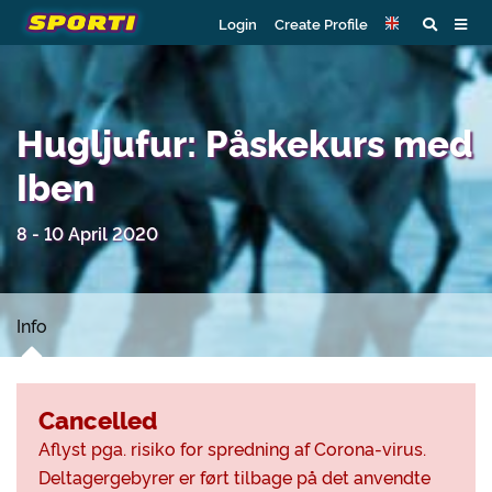
Login
Create Profile
Hugljufur: Påskekurs med
Iben
8 - 10 April 2020
Info
Cancelled
Aflyst pga. risiko for spredning af Corona-virus.
Deltagergebyrer er ført tilbage på det anvendte