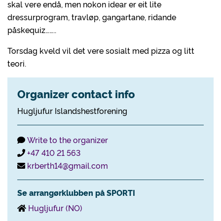
skal vere endå, men nokon idear er eit lite
dressurprogram, travløp, gangartane, ridande
påskequiz……..
Torsdag kveld vil det vere sosialt med pizza og litt
teori.
Organizer contact info
Hugljufur Islandshestforening
Write to the organizer
+47 410 21 563
krberth14@gmail.com
Se arrangørklubben på SPORTI
Hugljufur (NO)