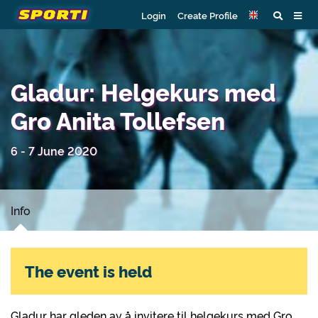
Login
Create Profile
Gladur: Helgekurs med
Gro Anita Tollefsen
6 - 7 June 2020
Info
The event is held
Gladur har gleden av å invitere til helgekurs med Gro