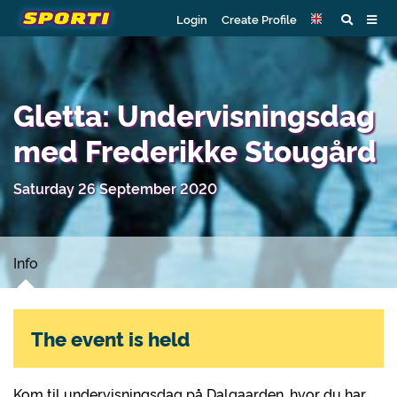
Login
Create Profile
Gletta: Undervisningsdag
med Frederikke Stougård
Saturday 26 September 2020
Info
The event is held
Kom til undervisningsdag på Dalgaarden, hvor du har