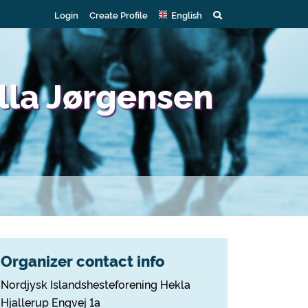
Login
Create Profile
English
lla Jørgensen
Organizer contact info
Nordjysk Islandshesteforening Hekla
Hjallerup Engvej 1a