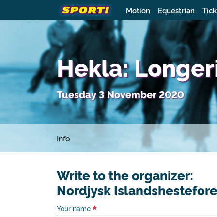
Motion
Equestrian
Tick
Hekla: Longer
Tuesday 3 November 2020
Info
Write to the organizer:
Nordjysk Islandshestefor
Your name