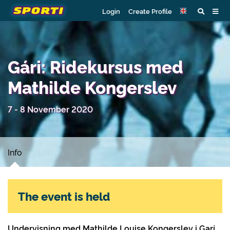
Login
Create Profile
Gári: Ridekursus med
Mathilde Kongerslev
7 - 8 November 2020
Info
The event is held
Undervisning med Mathilde Louise Kongerslev i Garí