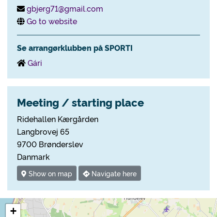
gbjerg71@gmail.com
Go to website
Se arrangørklubben på SPORTI
Gári
Meeting / starting place
Ridehallen Kærgården
Langbrovej 65
9700 Brønderslev
Danmark
Show on map
Navigate here
+