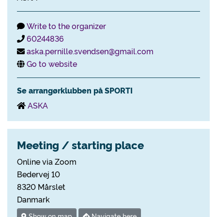
Write to the organizer
60244836
aska.pernille.svendsen@gmail.com
Go to website
Se arrangørklubben på SPORTI
ASKA
Meeting / starting place
Online via Zoom
Bedervej 10
8320 Mårslet
Danmark
Show on map
Navigate here