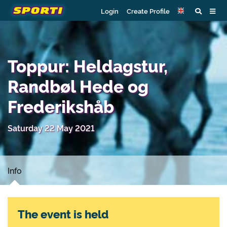
Login
Create Profile
Toppur: Heldagstur,
Randbøl Hede og
Frederikshåb
Saturday 22 May 2021
Info
The event is held