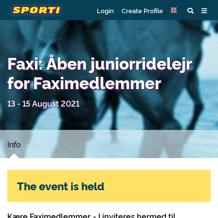
Login
Create Profile
Faxi: Åben juniorridelejr
for Faximedlemmer
13 - 15 August 2021
Info
The event is held
Kære Faximedlemmer. - I inviteres hermed til