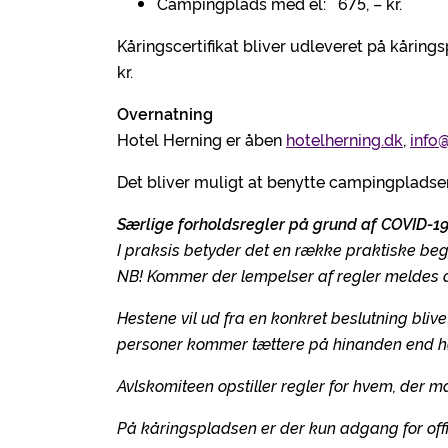
Campingplads med el: 675, – kr.
Kåringscertifikat bliver udleveret på kåringsp
kr.
Overnatning
Hotel Herning er åben
hotelherning.dk
,
info
Det bliver muligt at benytte campingpladse
Særlige forholdsregler på grund af COVID-1
I praksis betyder det en række praktiske beg
NB! Kommer der lempelser af regler meldes 
Hestene vil ud fra en konkret beslutning blive 
personer kommer tættere på hinanden end højs
Avlskomiteen opstiller regler for hvem, der 
På kåringspladsen er der kun adgang for offi