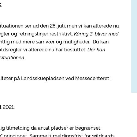
.
tuationen ser ud den 28. juli, men vi kan allerede nu
gler og retningslinjer restriktivt.
Kåring 3. bliver med
håbentlig med mere samvær og muligheder. Du kan
ldsregler vi allerede nu har besluttet.
Der kan
situationen
.
iliteter på Landsskuepladsen ved Messecenteret i
t 2021.
rtig tilmelding da antal pladser er begrænset.
e” princippet. Samme tilmeldingsfrist for wildcards.