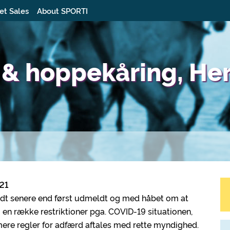
et Sales
About SPORTI
- & hoppekåring, He
021
 lidt senere end først udmeldt og med håbet om at
en række restriktioner pga. COVID-19 situationen,
mere regler for adfærd aftales med rette myndighed.