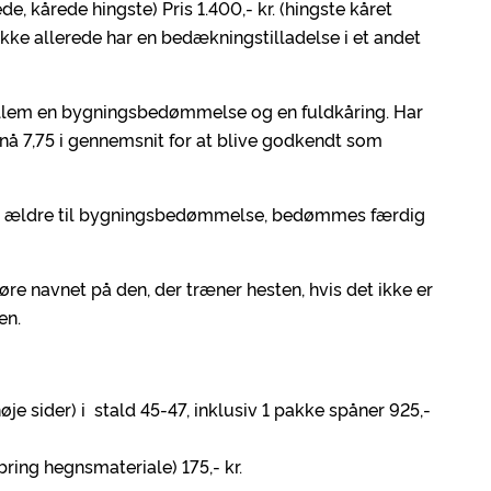
e, kårede hingste) Pris 1.400,- kr. (hingste kåret
kke allerede har en bedækningstilladelse i et andet
 mellem en bygningsbedømmelse og en fuldkåring. Har
pnå 7,75 i gennemsnit for at blive godkendt som
 og ældre til bygningsbedømmelse, bedømmes færdig
øre navnet på den, der træner hesten, hvis det ikke er
en.
øje sider) i stald 45-47, inklusiv 1 pakke spåner 925,-
bring hegnsmateriale) 175,- kr.