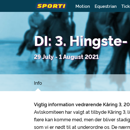
Motion
Equestrian
Tick
DI: 3. Hingste
29 July - 1 August 2021
Info
Vigtig information vedrørende Kåring 3, 2
Avlskomiteen har valgt at tilbyde Kåring 3,
flere kan komme med, men der bliver stadig 
som vi er nødt til at underordne os. De nær