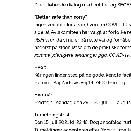
DI er i løbende dialog med politiet og SEGES
”Better safe than sorry”
Ingen ved dog for alvor, hvordan COVID-19 si
sige, at Avlskomiteen har valgt at fortolke re
tilskuerer
, da vi nu er på rette vej og for
nederst på siden læse om de praktiske forho
komme yderligere ændringer pga. COVID-19 
Hvor:
Kåringen finder sted på de gode, kendte fac
Herning, Kaj Zartows Vej 19, 7400 Herning
Hvornår
Fredag til søndag den 29. - 30. juli - 1. augus
Tilmeldingsfrist
Den 15. juli 2021 kl. 23:45. Dog anbefales hu
Tilmeldinger accepteres efter ”først til møll