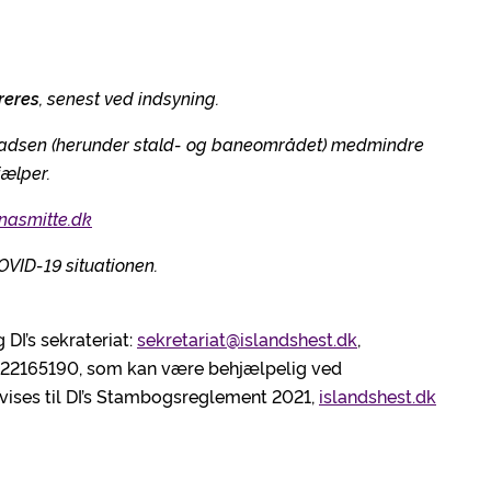
reres
, senest ved indsyning.
ladsen (herunder stald- og baneområdet) medmindre
jælper.
nasmitte.dk
VID-19 situationen.
 DI’s sekrateriat:
sekretariat@islandshest.dk
,
n 22165190, som kan være behjælpelig ved
vises til DI’s Stambogsreglement 2021,
islandshest.dk