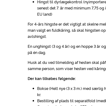
Hingst til dyrlægekontrol (nyimportered
senest det 7. år med minimum 7,75 og i
EU land)
For 4-års hingste er det vigtigt at skelne
man valgt en fuldkåring, så skal hingsten o
avlshingst.
En unghingst (3 og 4 år) og en hoppe 3 år
på én dag.
Husk at du ved tilmelding af hesten skal påf
samme person, som viser hesten ved kåring
Der kan tilkøbes følgende:
Bokse (Helt nye (3 x 3 m.) med særlig h
kr.
Bestilling af plads til separatfold (med