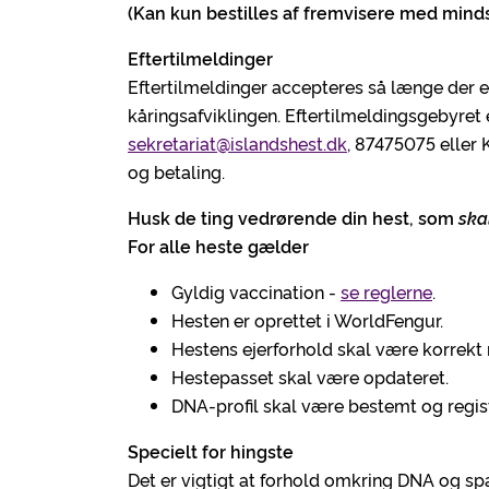
(Kan kun bestilles af fremvisere med minds
Eftertilmeldinger
Eftertilmeldinger accepteres så længe der er 
kåringsafviklingen. Eftertilmeldingsgebyret e
sekretariat@islandshest.dk
, 87475075 eller
og betaling.
Husk de ting vedrørende din hest, som
ska
For alle heste gælder
Gyldig vaccination -
se reglerne
.
Hesten er oprettet i WorldFengur.
Hestens ejerforhold skal være korrekt 
Hestepasset skal være opdateret.
DNA-profil skal være bestemt og regis
Specielt for hingste
Det er vigtigt at forhold omkring DNA og sp