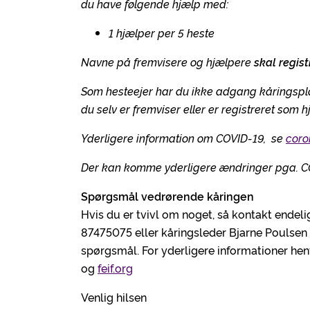
du have følgende hjælp med:
1 hjælper per 5 heste
Navne på fremvisere og hjælpere
skal regist
Som hesteejer har du ikke adgang kåringsp
du selv er fremviser eller er registreret som h
Yderligere information om COVID-19, se
coro
Der kan komme yderligere ændringer pga. CO
Spørgsmål vedrørende kåringen
Hvis du er tvivl om noget, så kontakt endelig
87475075 eller kåringsleder Bjarne Poulse
spørgsmål. For yderligere informationer hen
og
feif.org
Venlig hilsen