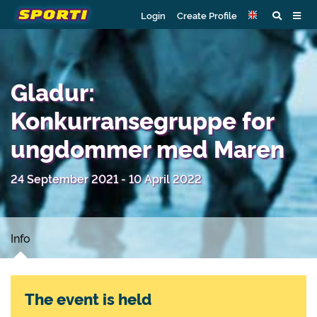
Login
Create Profile
Gladur:
Konkurransegruppe for
ungdommer med Maren
24 September 2021 - 10 April 2022
Info
The event is held