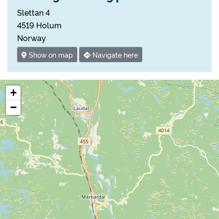
Slettan 4
4519 Holum
Norway
Show on map
Navigate here
+
−