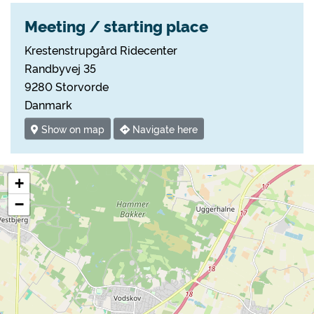
Meeting / starting place
Krestenstrupgård Ridecenter
Randbyvej 35
9280 Storvorde
Danmark
Show on map
Navigate here
+
−