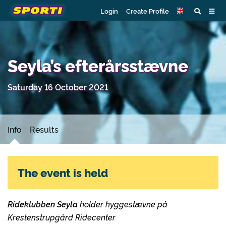
Login
Create Profile
Seyla’s efterårsstævne
Saturday 16 October 2021
Info
Results
The event is held
Rideklubben Seyla
holder hyggestævne på
Krestenstrupgård Ridecenter