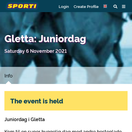
Login
Create Profile
Gletta: Juniordag
Saturday 6 November 2021
Info
The event is held
Juniordag i Gletta
Kom til
en super hyggelig dag med andre hesteglade