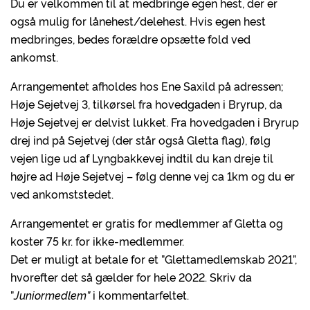
Du er velkommen til at medbringe egen hest, der er
også mulig for lånehest/delehest. Hvis egen hest
medbringes, bedes forældre opsætte fold ved
ankomst.
Arrangementet afholdes hos Ene Saxild på adressen;
Høje Sejetvej 3, tilkørsel fra hovedgaden i Bryrup, da
Høje Sejetvej er delvist lukket. Fra hovedgaden i Bryrup
drej ind på Sejetvej (der står også Gletta flag), følg
vejen lige ud af Lyngbakkevej indtil du kan dreje til
højre ad Høje Sejetvej – følg denne vej ca 1km og du er
ved ankomststedet.
Arrangementet er gratis for medlemmer af Gletta og
koster 75 kr. for ikke-medlemmer.
Det er muligt at betale for et ”Glettamedlemskab 2021”,
hvorefter det så gælder for hele 2022. Skriv da
”
Juniormedlem”
i kommentarfeltet.