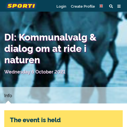
Login
Create Profile
DI: Kommunalvalg &
dialog om at ride i
naturen
Wednesday 6 October 2021
Info
The event is held