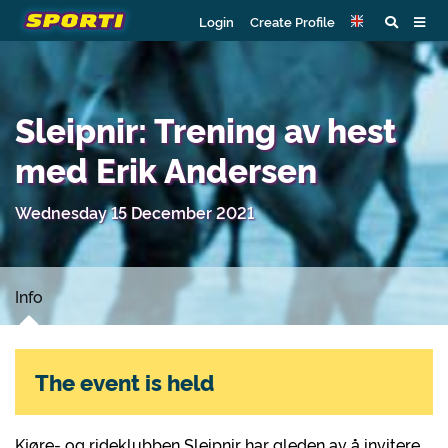
Login
Create Profile
Sleipnir: Trening av hest
med Erik Andersen
Wednesday 15 December 2021
Info
The event is held
Kjøre- og rideklubben Sleipnir har gleden av å invitere