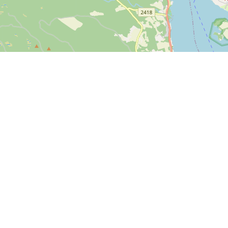
Leaflet
| ©
OpenStreetMap contributors
Contact us
SPORTI I/S
VAT no. DK31140439
Bygmarksvej 6
DK-2605 Brøndby