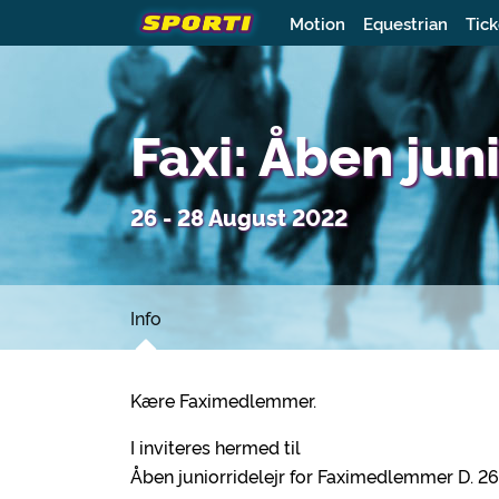
Motion
Equestrian
Tick
Faxi: Åben jun
26 - 28 August 2022
Info
Kære Faximedlemmer.
I inviteres hermed til
Åben juniorridelejr for Faximedlemmer D. 2