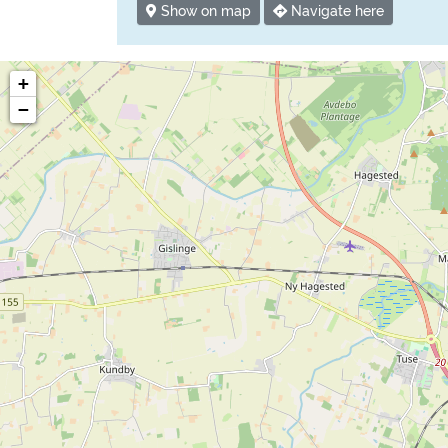
Show on map
Navigate here
+
−