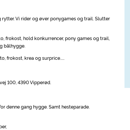
 rytter. Vi rider og øver ponygames og trail. Slutter
, frokost, hold konkurrencer, pony games og trail,
og bålhygge.
frokost, krea og surprice.....
pvej 100, 4390 Vipperød.
k for denne gang hygge. Samt hesteparade.
per,