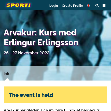
Login
Create Profile
Arvakur: Kurs med
Erlingur Erlingsson
26 - 27 November 2022
Info
The event is held
Arvakur har gleden av å invitere til nok et helgekurs