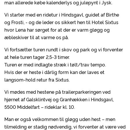
man allerede købe kalenderlys og julepynt i Jysk.
Vi starter med en ridetur i Hindsgavl, guidet af Birthe
og Frosti, - og de leder os sikkert hen til Hotel Sixtus
hvor Lena har sørget for at der er varm gløgg og
æbleskiver til at varme os på.
Vi fortsætter turen rundt i skov og park og vi forventer
at hele turen tager 2,5-3 timer.
Turen er med indlagte stræk i tølt/trav tempo.
Hvis der er heste i dårlig form kan der laves et
langsom-hold retur fra Sixtus.
Vi mødes med hestene på trailerparkeringen ved
hjørnet af Galsklintvej og Granhækken i Hindsgavl,
5500 Middelfart – rideklar kl. 10.
Man er også velkommen til gløgg uden hest – men
tilmelding er stadig nødvendig, vi forventer at være ved