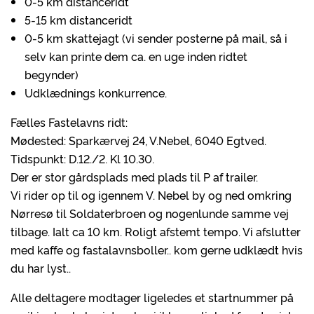
0-5 km distanceridt
5-15 km distanceridt
0-5 km skattejagt (vi sender posterne på mail, så i
selv kan printe dem ca. en uge inden ridtet
begynder)
Udklædnings konkurrence.
Fælles Fastelavns ridt:
Mødested: Sparkærvej 24, V.Nebel, 6040 Egtved.
Tidspunkt: D.12./2. Kl 10.30.
Der er stor gårdsplads med plads til P af trailer.
Vi rider op til og igennem V. Nebel by og ned omkring
Nørresø til Soldaterbroen og nogenlunde samme vej
tilbage. Ialt ca 10 km. Roligt afstemt tempo. Vi afslutter
med kaffe og fastalavnsboller.. kom gerne udklædt hvis
du har lyst..
Alle deltagere modtager ligeledes et startnummer på