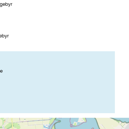
 gebyr
ebyr
se