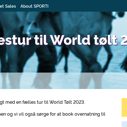
et Sales
About SPORTI
stur til World tølt
t med en fælles tur til World Tølt 2023.
men og vi vil også sørge for at book overnatning til