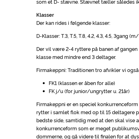
som et D- stævne. Stævnet tæller således ik
Klasser
Der kan rides i følgende klasser:
D-Klasser: T.3, T.5, T.8, 4.2, 4.3, 4.5, 3gang (
Der vil være 2-4 ryttere på banen af gangen i 
klasse med mindre end 3 deltager.
Firmakeppni: Traditionen tro afvikler vi ogs
FK1 (klassen er åben for alle)
FK j/u (for junior/ungrytter u. 21år)
Firmakeppni er en speciel konkurrenceform f
rytter i samlet flok med op til 15 deltagere p
bedste side, samtidig med at den skal vise al
konkurrenceform som er meget publikumsvenli
dommerne, og gå videre til finalen for at dys