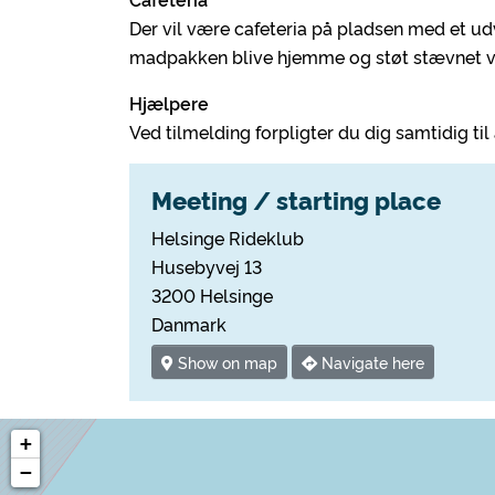
Der vil være cafeteria på pladsen med et udv
madpakken blive hjemme og støt stævnet ved
Hjælpere
Ved tilmelding forpligter du dig samtidig ti
Meeting / starting place
Helsinge Rideklub
Husebyvej 13
3200 Helsinge
Danmark
Show on map
Navigate here
+
−