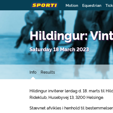
Motion
Equestrian
Tick
Hildingur: Vi
Saturday 18 March 2023
Info
Results
Hildingur inviterer lørdag d. 18. marts til 
Rideklub, Husebyvej 13, 3200 Helsinge.
Stævnet afvikles i henhold til bestemmelse