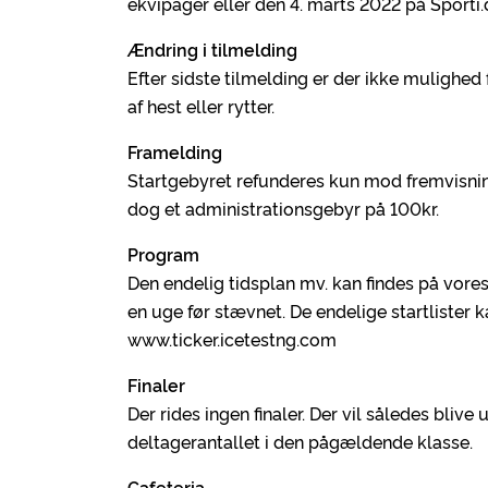
ekvipager eller den 4. marts 2022 på Sporti.
Ændring i tilmelding
Efter sidste tilmelding er der ikke mulighed
af hest eller rytter.
Framelding
Startgebyret refunderes kun mod fremvisnin
dog et administrationsgebyr på 100kr.
Program
Den endelig tidsplan mv. kan findes på vo
en uge før stævnet. De endelige startlister
www.ticker.icetestng.com
Finaler
Der rides ingen finaler. Der vil således blive
deltagerantallet i den pågældende klasse.
Cafeteria