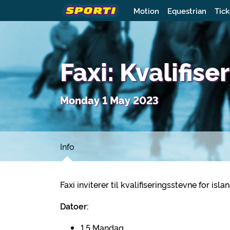
Motion
Equestrian
Tick
Faxi: Kvalifis
Monday 1 May 2023
Info
Faxi inviterer til kvalifiseringsstevne for isla
Datoer:
1.5 Mandag