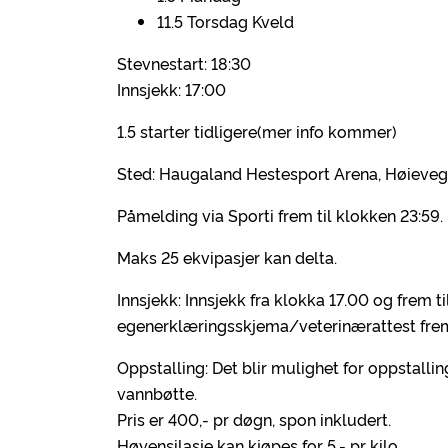
11.5 Torsdag Kveld
Stevnestart: 18:30
Innsjekk: 17:00
1.5 starter tidligere(mer info kommer)
Sted: Haugaland Hestesport Arena, Høiev
Påmelding via Sporti frem til klokken 23:59.
Maks 25 ekvipasjer kan delta.
Innsjekk: Innsjekk fra klokka 17.00 og frem 
egenerklæringsskjema/veterinærattest freml
Oppstalling: Det blir mulighet for oppstalli
vannbøtte.
Pris er 400,- pr døgn, spon inkludert.
Høyensilasje kan kjøpes for 5,- pr kilo.