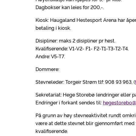
Dagbokser kan leies for 200,-.
Kiosk: Haugaland Hestesport Arena har åpen
betaling i kiosk.
Disipliner: maks 2 disipliner pr hest.
Kvalifiserende: V1-V2- F1- F2-T1-T3-T2-T4.
Andre: V5-T7.
Dommere:
Stevneleder: Torgeir Strøm tlf: 908 93 963, (
Sekretariat: Hege Storebø (endringer eller p
Endringer i forkant sendes til:
hegestorebo@
På grunn av høy stevneaktivitet rundt omkri
være at dette stevnet blir gjennomført med
kvalifiserende.