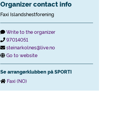
Organizer contact info
Faxi Islandshestforening
Write to the organizer
97014051
steinarkolnes@live.no
Go to website
Se arrangørklubben på SPORTI
Faxi (NO)